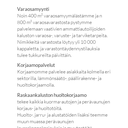
Varaosamyynti
Noin 400 m² varaosamyymälästämme ja n
800 m² varaosavarastosta pystymme
palvelemaan vaativien ammattiautoilijoiden
kaluston varaosa-, varuste- ja tarviketarpeita.
Nimikkeitä varastosta löytyy yli 10 000
kappaletta, ja varastontäydennystilauksia
tulee tukkureilta päivittäin.
Korjaamopalvelut
Korjaamomme palvelee asiakkaita kolmella eri
sektorilla, lämmönsäätö-, päällirakenne- ja
huoltokorjaamolla.
Raskaankaluston huoltokorjaamo
tekee kaikkia kuorma-autojen ja perävaunujen
korjaus- ja huoltotöitä.
Huolto-, jarru- ja alustatöiden lisäksi teemme
muun muassa perävaunujen
lavarakennekorjauksia ja muutostöitä.