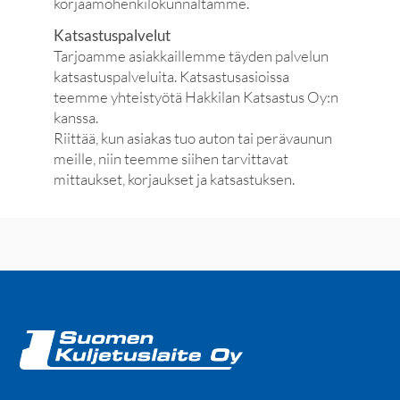
korjaamohenkilökunnaltamme.
Katsastuspalvelut
Tarjoamme asiakkaillemme täyden palvelun
katsastuspalveluita. Katsastusasioissa
teemme yhteistyötä Hakkilan Katsastus Oy:n
kanssa.
Riittää, kun asiakas tuo auton tai perävaunun
meille, niin teemme siihen tarvittavat
mittaukset, korjaukset ja katsastuksen.