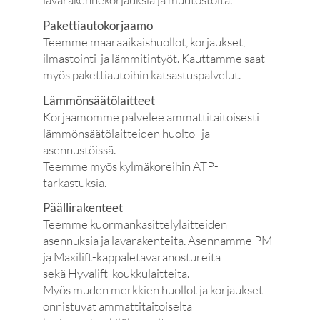
Pakettiautokorjaamo
Teemme määräaikaishuollot, korjaukset,
ilmastointi-ja lämmitintyöt. Kauttamme saat
myös pakettiautoihin katsastuspalvelut.
Lämmönsäätölaitteet
Korjaamomme palvelee ammattitaitoisesti
lämmönsäätölaitteiden huolto- ja
asennustöissä.
Teemme myös kylmäkoreihin ATP-
tarkastuksia.
Päällirakenteet
Teemme kuormankäsittelylaitteiden
asennuksia ja lavarakenteita. Asennamme PM-
ja Maxilift-kappaletavaranostureita
sekä Hyvalift-koukkulaitteita.
Myös muden merkkien huollot ja korjaukset
onnistuvat ammattitaitoiselta