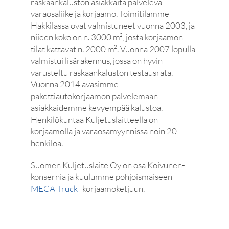
raskaankaluston asiakkaita palveleva
varaosaliike ja korjaamo. Toimitilamme
Hakkilassa ovat valmistuneet vuonna 2003, ja
niiden koko on n. 3000 m², josta korjaamon
tilat kattavat n. 2000 m². Vuonna 2007 lopulla
valmistui lisärakennus, jossa on hyvin
varusteltu raskaankaluston testausrata.
Vuonna 2014 avasimme
pakettiautokorjaamon palvelemaan
asiakkaidemme kevyempää kalustoa.
Henkilökuntaa Kuljetuslaitteella on
korjaamolla ja varaosamyynnissä noin 20
henkilöä.
Suomen Kuljetuslaite Oy on osa Koivunen-
konsernia ja kuulumme pohjoismaiseen
MECA Truck
-korjaamoketjuun.